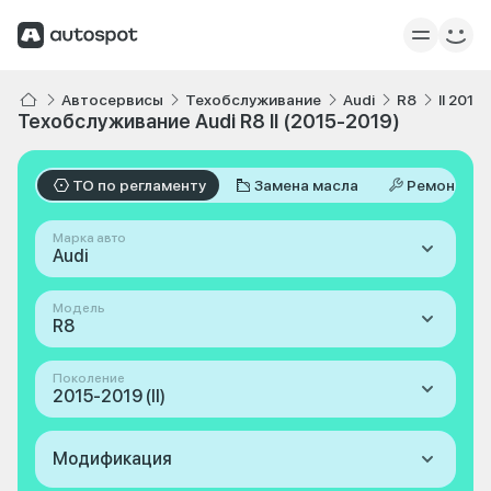
Автосервисы
Техобслуживание
Audi
R8
II 2015
Техобслуживание Audi R8 II (2015-2019)
ТО по регламенту
Замена масла
Ремонт
Марка авто
Audi
Модель
R8
Поколение
2015-2019 (II)
Модификация