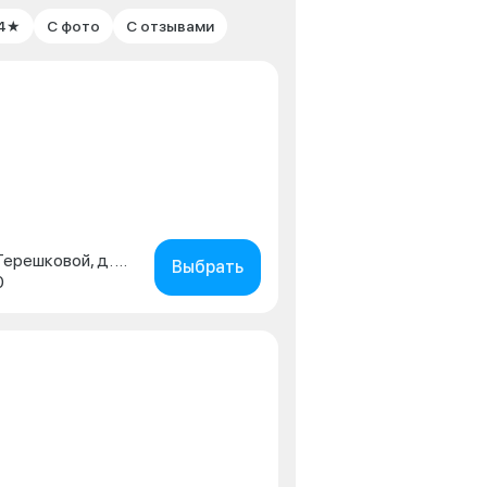
 4★
С фото
С отзывами
г. Липецк, ул. Валентины Терешковой, д. 39
Выбрать
0