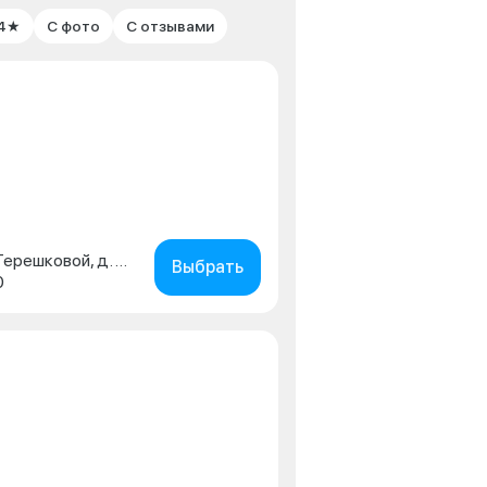
 4★
С фото
С отзывами
г. Липецк, ул. Валентины Терешковой, д. 39
Выбрать
0