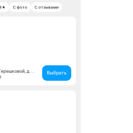
 4★
С фото
С отзывами
г. Липецк, ул. Валентины Терешковой, д. 39
Выбрать
0