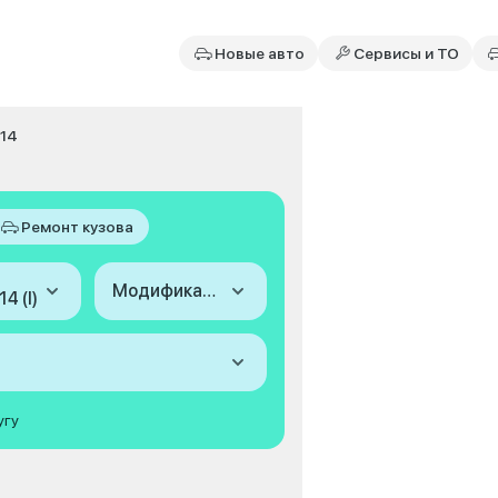
Новые авто
Сервисы и ТО
014
Ремонт кузова
Модификация
4 (I)
угу