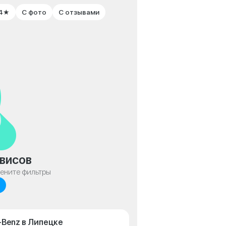
 4★
С фото
С отзывами
висов
мените фильтры
-Benz в Липецке