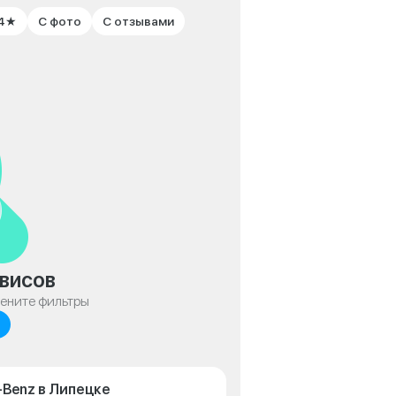
 4★
С фото
С отзывами
висов
мените фильтры
-Benz в Липецке