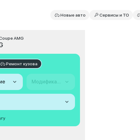
Новые авто
Сервисы и ТО
 Coupe AMG
G
Ремонт кузова
ие
Модификация
угу