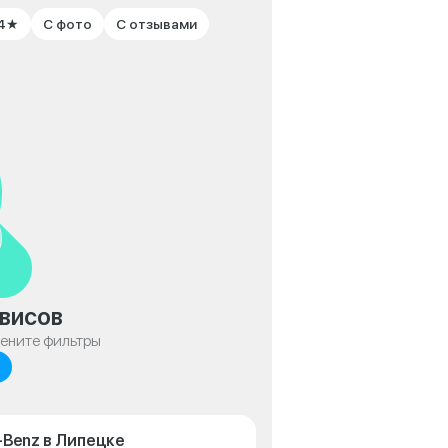
 4★
С фото
С отзывами
висов
мените фильтры
-Benz в Липецке