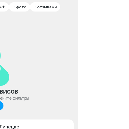
 4★
С фото
С отзывами
висов
мените фильтры
 Липецке