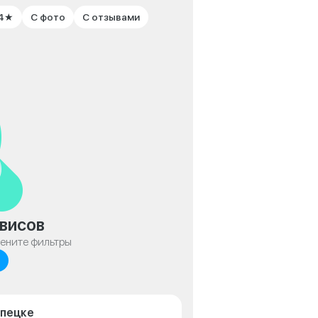
 4★
С фото
С отзывами
висов
мените фильтры
ипецке