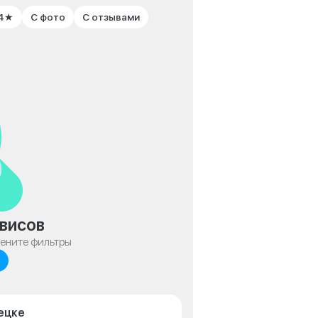
 4★
С фото
С отзывами
висов
мените фильтры
пецке