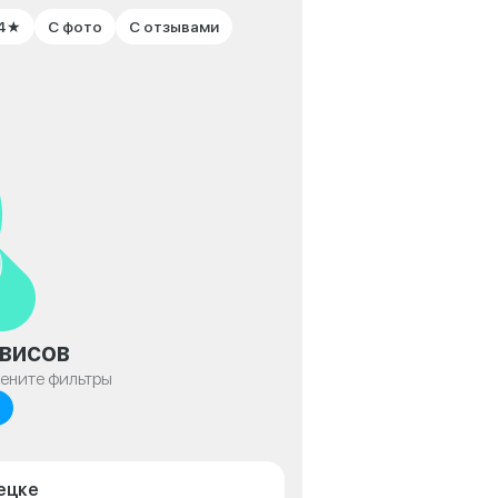
 4★
С фото
С отзывами
висов
мените фильтры
пецке