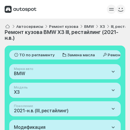
Автосервисы
Ремонт кузова
BMW
X3
III, реста
Ремонт кузова BMW X3 III, рестайлинг (2021-
н.в.)
ТО по регламенту
Замена масла
Ремонт
Марка авто
BMW
Модель
X3
Поколение
2021-н.в. (III, рестайлинг)
Модификация