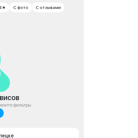
 4★
С фото
С отзывами
висов
мените фильтры
пецке