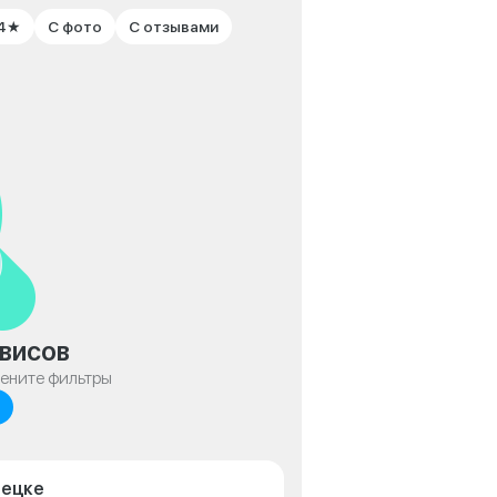
 4★
С фото
С отзывами
висов
мените фильтры
пецке